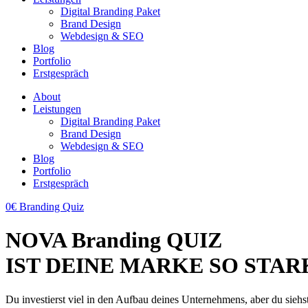
Digital Branding Paket
Brand Design
Webdesign & SEO
Blog
Portfolio
Erstgespräch
About
Leistungen
Digital Branding Paket
Brand Design
Webdesign & SEO
Blog
Portfolio
Erstgespräch
0€ Branding Quiz
NOVA Branding QUIZ
IST DEINE MARKE SO STAR
Du investierst viel in den Aufbau deines Unternehmens, aber du si