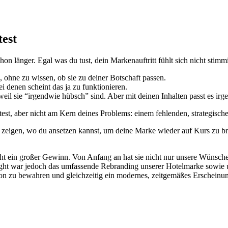
est
on länger. Egal was du tust, dein Markenauftritt fühlt sich nicht stimm
ohne zu wissen, ob sie zu deiner Botschaft passen.
i denen scheint das ja zu funktionieren.
eil sie “irgendwie hübsch” sind. Aber mit deinen Inhalten passt es irge
test, aber nicht am Kern deines Problems: einem fehlenden, strategisch
 zeigen, wo du ansetzen kannst, um deine Marke wieder auf Kurs zu br
 ein großer Gewinn. Von Anfang an hat sie nicht nur unsere Wünsche v
ght war jedoch das umfassende Rebranding unserer Hotelmarke sowie uns
ion zu bewahren und gleichzeitig ein modernes, zeitgemäßes Erscheinun